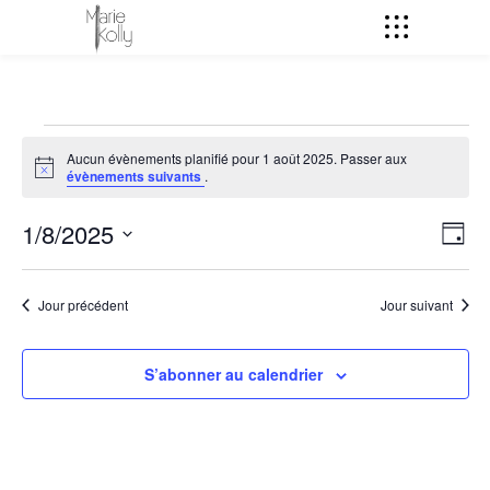
Évènements
Aucun évènements planifié pour 1 août 2025. Passer aux
Notice
évènements suivants
.
for
N
1/8/2025
N
Jour
1
a
Sélectionnez
a
v
une
Jour précédent
Jour suivant
août
date.
i
v
g
S’abonner au calendrier
2025
a
i
t
g
i